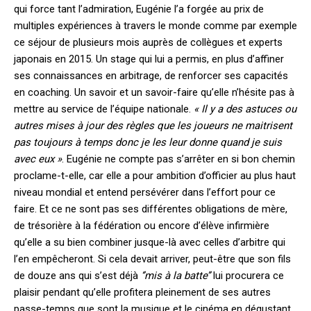
qui force tant l’admiration, Eugénie l’a forgée au prix de
multiples expériences à travers le monde comme par exemple
ce séjour de plusieurs mois auprès de collègues et experts
japonais en 2015. Un stage qui lui a permis, en plus d’affiner
ses connaissances en arbitrage, de renforcer ses capacités
en coaching. Un savoir et un savoir-faire qu’elle n’hésite pas à
mettre au service de l’équipe nationale.
« Il y a des astuces ou
autres mises à jour des règles que les joueurs ne maitrisent
pas toujours à temps donc je les leur donne quand je suis
avec eux »
. Eugénie ne compte pas s’arrêter en si bon chemin
proclame-t-elle, car elle a pour ambition d’officier au plus haut
niveau mondial et entend persévérer dans l’effort pour ce
faire. Et ce ne sont pas ses différentes obligations de mère,
de trésorière à la fédération ou encore d’élève infirmière
qu’elle a su bien combiner jusque-là avec celles d’arbitre qui
l’en empêcheront. Si cela devait arriver, peut-être que son fils
de douze ans qui s’est déjà
‘’mis à la batte’’
lui procurera ce
plaisir pendant qu’elle profitera pleinement de ses autres
passe-temps que sont la musique et le cinéma en dégustant