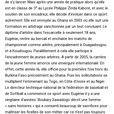
de s’y lancer. Mais après une année de pratique alors qu’elle
e
est en classe de 3
au Lycée Philippe Zinda Kaboré, et avec le
soutien de son encadreur, elle décide d’évoluer dans ce sport
autrement. Elle est envoyée au Ghana en 2003 où elle suit une
formation en arbitrage sanctionnée par un test concluant. Le
diplôme d’arbitre dans l’escarcelle à seulement 18 ans,
Eugénie, rentre au bercail et enchaine les matchs de
championnat comme arbitre, principalement à Ouagadougou
et à Koudougou. Parallèlement à cela elle participe à
l’encadrement de jeunes arbitres. A partir de 2005, la carrière
de la jeune femme amorce une envergure internationale. En
effet, cette année-là, elle officie pour la première fois hors du
Burkina Faso précisément au Ghana. Puis les sollicitations se
multiplient l’emmenant au Togo, en Côte d’Ivoire et au Niger.
Le directeur technique national de la fédération de baseball et
de Softball a commencé ce sport avec Eugénie il y a une
vingtaine d’années. Boukary Sawadogo décrit une femme
« sans histoires » qui a consenti beaucoup de sacrifices pour
maîtriser les ficelles de son métier car ce n’est pas toujours