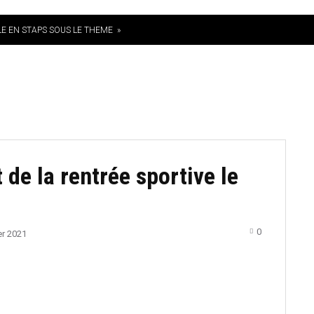
E EN STAPS SOUS LE THEME »
SEBALL U18″
LA FEDERATION
EQUIPES
TOURNOIS
COMMUNIQ
de la rentrée sportive le
0
er 2021