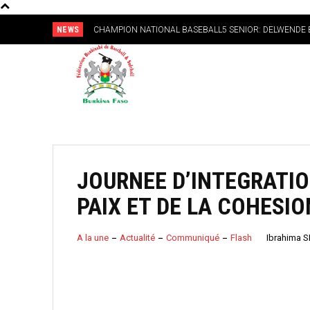
NEWS
CHAMPION NATIONAL BASEBALL5 SENIOR: DELWENDE BA
La Fédération Burkinabè de Baseball et Softball (FBBS) en par
NATIONAL 2024
Public du Programme National de Volontariat au Burkina (G
JOURNEE D’INTEGRATIO
PAIX ET DE LA COHESIO
A la une
Actualité
Communiqué
Flash
Ibrahima 