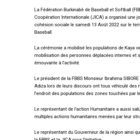
La Fédération Burkinabè de Baseball et Softball (F
Coopération Internationale (JICA) a organisé une jou
cohésion sociale le samedi 13 Août 2022 sur le terra
Baseball.
La cérémonie a mobilisé les populations de Kaya ven
mobilisation des personnes déplacées internes et 
émouvante à l’activité.
Le président de la FBBS Monsieur Ibrahima SIBORE
Adiza lors de leurs discours ont tous véhiculé des 
l’endroit des populations des zones touchées par le
Le représentant de l’action Humanitaire a aussi salué
multiples actions humanitaires menées par leur str
Le représentant du Gouverneur de la région ainsi que
la FBBS et la JICA pour l’initiative.